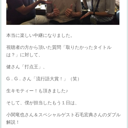
本当に楽しい中継になりました。
視聴者の方から頂いた質問「取りたかったタイトル
は？」に対して、
健さん「打点王」、
G．G．さん「流行語大賞！」（笑）
生キモティー！も頂きました♪
そして、僕が担当したもう１日は、
小関竜也さん＆スペシャルゲスト石毛宏典さんのダブル
解説！