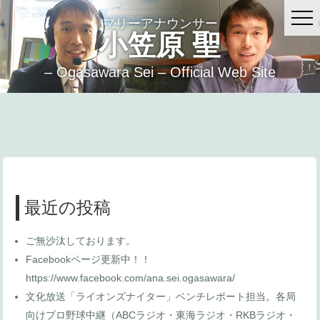
フリーアナウンサー
小笠原 聖
– Ogasawara Sei – Official Web Site
最近の投稿
ご無沙汰しております。
Facebookページ更新中！！
https://www.facebook.com/ana.sei.ogasawara/
文化放送「ライオンズナイター」ベンチレポート担当。各局
向けプロ野球中継（ABCラジオ・東海ラジオ・RKBラジオ・