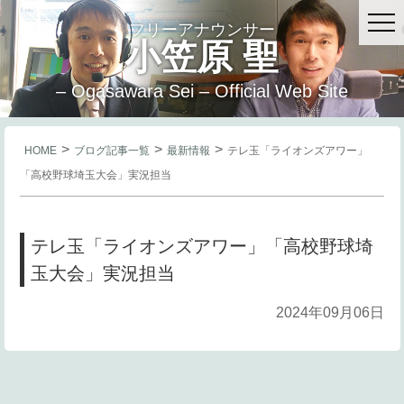
フリーアナウンサー
小笠原 聖
– Ogasawara Sei – Official Web Site
>
>
>
HOME
ブログ記事一覧
最新情報
テレ玉「ライオンズアワー」
「高校野球埼玉大会」実況担当
テレ玉「ライオンズアワー」「高校野球埼
玉大会」実況担当
2024年09月06日