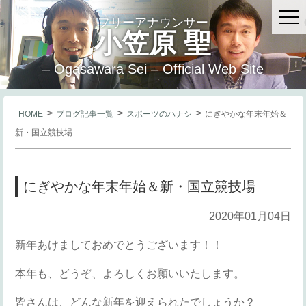
フリーアナウンサー
小笠原 聖
– Ogasawara Sei – Official Web Site
>
>
>
HOME
ブログ記事一覧
スポーツのハナシ
にぎやかな年末年始＆
新・国立競技場
にぎやかな年末年始＆新・国立競技場
2020年01月04日
新年あけましておめでとうございます！！
本年も、どうぞ、よろしくお願いいたします。
皆さんは、どんな新年を迎えられたでしょうか？