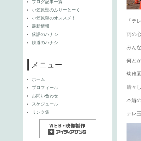
ブログ記事一覧
小笠原聖のふりーとーく
小笠原聖のオススメ！
「テ
最新情報
雨の
落語のハナシ
鉄道のハナシ
みん
何と
メニュー
幼稚
ホーム
清々
プロフィール
お問い合わせ
本編
スケジュール
リンク集
テレ