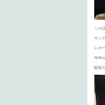
このほ
サン
レポ
NH
観覧