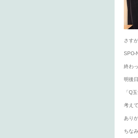
さす
SPO
終わ
明後
「Q
考え
あり
ちな