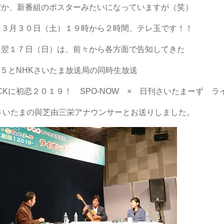
だか、新番組のポスターみたいになっていますが（笑）
は３月３０日（土）１９時から２時間、テレ玉です！！
て翌１７日（日）は、前々から各方面で告知してきた
K５とNHKさいたま放送局の同時生放送
CKに初恋２０１９！ SPO-NOW × 日刊さいたまーず 
Kさいたまの與芝由三栄アナウンサーとお送りしました。