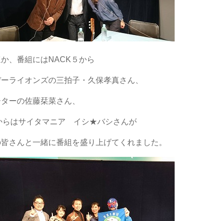
か、番組にはNACK５から
デーライオンズの三拍子・久保孝真さん、
ーターの佐藤栞菜さん、
Kからはサイタマニア イシ★バシさんが
の皆さんと一緒に番組を盛り上げてくれました。