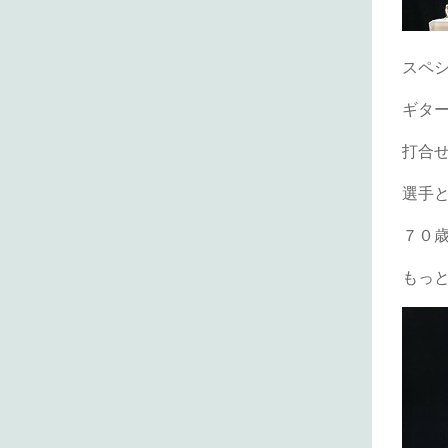
スペ
ギタ
打合
選手
７０
もっ