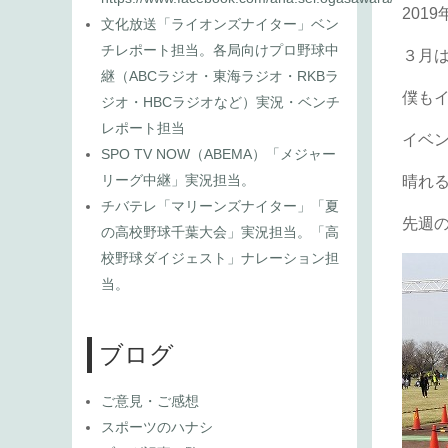
2019
文化放送「ライオンズナイター」ベン
チレポート担当。各局向けプロ野球中
３月
継（ABCラジオ・東海ラジオ・RKBラ
僕も
ジオ・HBCラジオなど）実況・ベンチ
レポート担当
イベ
SPO TV NOW（ABEMA）「メジャー
リーグ中継」実況担当。
晴れ
チバテレ「マリーンズナイター」「夏
先週
の高校野球千葉大会」実況担当。「高
校野球ダイジェスト」ナレーション担
当。
ブログ
ご意見・ご感想
スポーツのハナシ