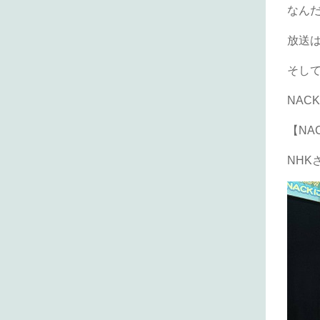
なん
放送
そし
NAC
【NA
NH