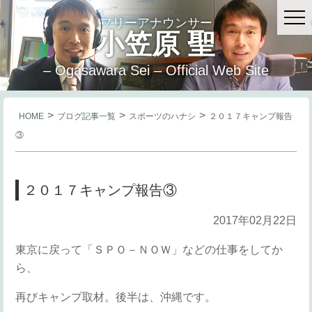
フリーアナウンサー
小笠原 聖
– Ogasawara Sei – Official Web Site
>
>
>
HOME
ブログ記事一覧
スポーツのハナシ
２０１７キャンプ報告
③
２０１７キャンプ報告③
2017年02月22日
東京に戻って「ＳＰＯ－ＮＯＷ」などの仕事をしてか
ら、
再びキャンプ取材。後半は、沖縄です。